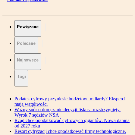
Powiązane
Polecane
Najnowsze
Tagi
Podatek cyfrowy przyniesie budżetowi miliardy? Eksperci
mają wątpliwości
Ważny spór o doręczanie decyzji fiskusa rozstrzygnięty.
Wyrok 7 sędziów NSA
Rząd chce opodatkować cyfrowych gigantów. Nowa danina
od 2027 roku
Resort cyfryzacji chce opodatkować firmy technologiczne.