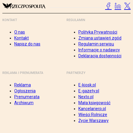
KONTAKT
REGULAMIN
O nas
Polityka Prywatności
Kontakt
Zmiana ustawień zgód
Napisz do nas
Regulamin serwisu
Informacje o nadawcy
Deklaracja dostępności
REKLAMA I PRENUMERATA
PARTNERZY
Reklama
E-kiosk.pl
Ogłoszenia
E-gazety.pl
Prenumerata
Nexto.pl
Archiwum
Mała księgowość
Kancelarierp.pl
Wieści Rolnicze
Życie Warszawy