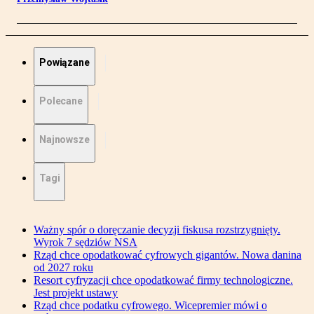
Powiązane
Polecane
Najnowsze
Tagi
Ważny spór o doręczanie decyzji fiskusa rozstrzygnięty.
Wyrok 7 sędziów NSA
Rząd chce opodatkować cyfrowych gigantów. Nowa danina
od 2027 roku
Resort cyfryzacji chce opodatkować firmy technologiczne.
Jest projekt ustawy
Rząd chce podatku cyfrowego. Wicepremier mówi o