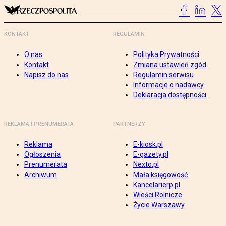
KONTAKT
REGULAMIN
O nas
Polityka Prywatności
Kontakt
Zmiana ustawień zgód
Napisz do nas
Regulamin serwisu
Informacje o nadawcy
Deklaracja dostępności
REKLAMA I PRENUMERATA
PARTNERZY
Reklama
E-kiosk.pl
Ogłoszenia
E-gazety.pl
Prenumerata
Nexto.pl
Archiwum
Mała księgowość
Kancelarierp.pl
Wieści Rolnicze
Życie Warszawy