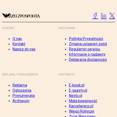
KONTAKT
REGULAMIN
O nas
Polityka Prywatności
Kontakt
Zmiana ustawień zgód
Napisz do nas
Regulamin serwisu
Informacje o nadawcy
Deklaracja dostępności
REKLAMA I PRENUMERATA
PARTNERZY
Reklama
E-kiosk.pl
Ogłoszenia
E-gazety.pl
Prenumerata
Nexto.pl
Archiwum
Mała księgowość
Kancelarierp.pl
Wieści Rolnicze
Życie Warszawy