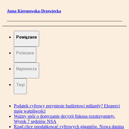
Anna Kiersnowska-Drzewiecka
Powiązane
Polecane
Najnowsze
Tagi
Podatek cyfrowy przyniesie budżetowi miliardy? Eksperci
mają wątpliwości
Ważny spór o doręczanie decyzji fiskusa rozstrzygnięty.
Wyrok 7 sędziów NSA
Rząd chce opodatkować cyfrowych gigantów. Nowa danina