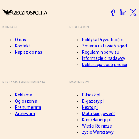
KONTAKT
REGULAMIN
O nas
Polityka Prywatności
Kontakt
Zmiana ustawień zgód
Napisz do nas
Regulamin serwisu
Informacje o nadawcy
Deklaracja dostępności
REKLAMA I PRENUMERATA
PARTNERZY
Reklama
E-kiosk.pl
Ogłoszenia
E-gazety.pl
Prenumerata
Nexto.pl
Archiwum
Mała księgowość
Kancelarierp.pl
Wieści Rolnicze
Życie Warszawy