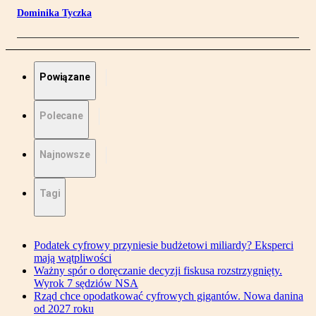
Dominika Tyczka
Powiązane
Polecane
Najnowsze
Tagi
Podatek cyfrowy przyniesie budżetowi miliardy? Eksperci
mają wątpliwości
Ważny spór o doręczanie decyzji fiskusa rozstrzygnięty.
Wyrok 7 sędziów NSA
Rząd chce opodatkować cyfrowych gigantów. Nowa danina
od 2027 roku