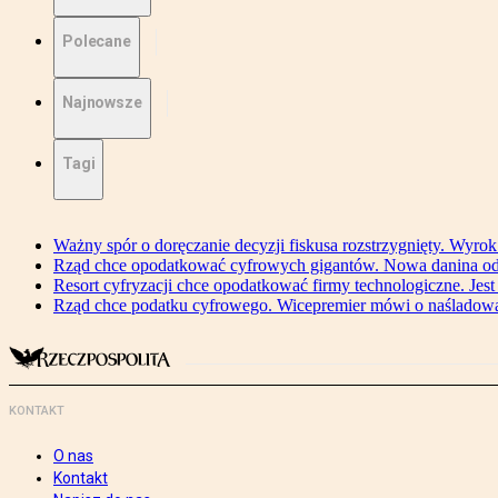
Polecane
Najnowsze
Tagi
Ważny spór o doręczanie decyzji fiskusa rozstrzygnięty. Wyr
Rząd chce opodatkować cyfrowych gigantów. Nowa danina od
Resort cyfryzacji chce opodatkować firmy technologiczne. Jest
Rząd chce podatku cyfrowego. Wicepremier mówi o naśladow
KONTAKT
O nas
Kontakt