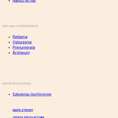
Napisz do nas
REKLAMA I PRENUMERATA
Reklama
Ogłoszenia
Prenumerata
Archiwum
NASZE WYDARZENIA
Szkolenia i konferencje
MAPA STRONY
OFERTA PRODUKTOWA