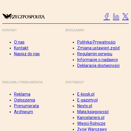
KONTAKT
REGULAMIN
O nas
Polityka Prywatności
Kontakt
Zmiana ustawień zgód
Napisz do nas
Regulamin serwisu
Informacje o nadawcy
Deklaracja dostępności
REKLAMA I PRENUMERATA
PARTNERZY
Reklama
E-kiosk.pl
Ogłoszenia
E-gazety.pl
Prenumerata
Nexto.pl
Archiwum
Mała księgowość
Kancelarierp.pl
Wieści Rolnicze
Życie Warszawy