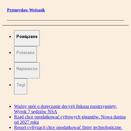
Przemysław Wojtasik
Powiązane
Polecane
Najnowsze
Tagi
Ważny spór o doręczanie decyzji fiskusa rozstrzygnięty.
Wyrok 7 sędziów NSA
Rząd chce opodatkować cyfrowych gigantów. Nowa danina
od 2027 roku
Resort cyfryzacji chce opodatkować firmy technologiczne.