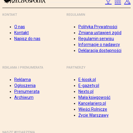
KONTAKT
REGULAMIN
O nas
Polityka Prywatności
Kontakt
Zmiana ustawień zgód
Napisz do nas
Regulamin serwisu
Informacje o nadawcy
Deklaracja dostępności
REKLAMA I PRENUMERATA
PARTNERZY
Reklama
E-kiosk.pl
Ogłoszenia
E-gazety.pl
Prenumerata
Nexto.pl
Archiwum
Mała księgowość
Kancelarierp.pl
Wieści Rolnicze
Życie Warszawy
NASZE WYDARZENIA