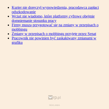
Kurier nie doręczył wypowiedzenia, pracodawca zapłaci
odszkodowanie
Wciąż nie wiadomo, które platformy cyfrowe obejmie
domniemanie stosunku pracy
Firmy muszą przygotować się na zmiany w przepisach o
mobbingu
Zmiany w przepisach o mobbingu przyjęte przez Senat
Pracownik nie powinien być zaskakiwany zmianami w
grafiku