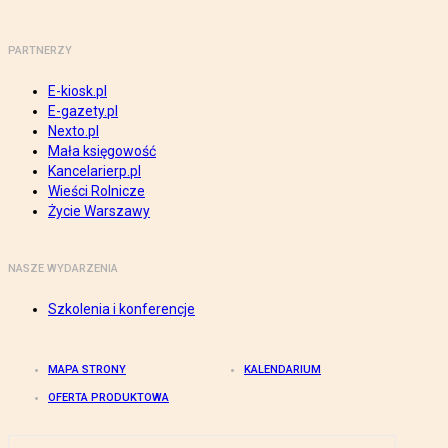
PARTNERZY
E-kiosk.pl
E-gazety.pl
Nexto.pl
Mała księgowość
Kancelarierp.pl
Wieści Rolnicze
Życie Warszawy
NASZE WYDARZENIA
Szkolenia i konferencje
MAPA STRONY
KALENDARIUM
OFERTA PRODUKTOWA