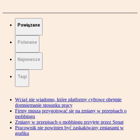
Powiązane
Polecane
Najnowsze
Tagi
Wciąż nie wiadomo, które platformy cyfrowe obejmie
domniemanie stosunku pracy
Firmy muszą przygotować się na zmiany w przepisach o
mobbingu
Zmiany w przepisach o mobbingu przyjęte przez Senat
Pracownik nie powinien być zaskakiwany zmianami w
grafiku