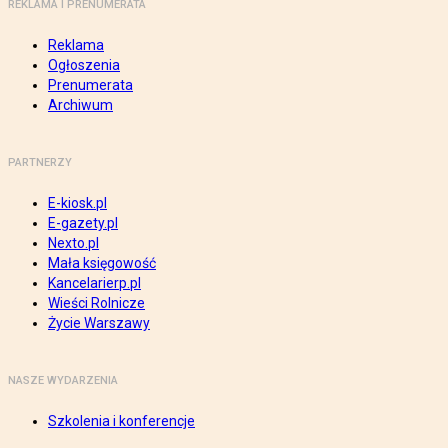
REKLAMA I PRENUMERATA
Reklama
Ogłoszenia
Prenumerata
Archiwum
PARTNERZY
E-kiosk.pl
E-gazety.pl
Nexto.pl
Mała księgowość
Kancelarierp.pl
Wieści Rolnicze
Życie Warszawy
NASZE WYDARZENIA
Szkolenia i konferencje