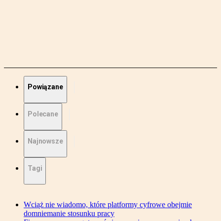
Powiązane
Polecane
Najnowsze
Tagi
Wciąż nie wiadomo, które platformy cyfrowe obejmie
domniemanie stosunku pracy