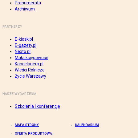
Prenumerata
Archiwum
PARTNERZY
E-kiosk.pl
E-gazety.pl
Nexto.pl
Mała księgowość
Kancelarierp.pl
Wieści Rolnicze
Życie Warszawy
NASZE WYDARZENIA
Szkolenia i konferencje
MAPA STRONY
KALENDARIUM
OFERTA PRODUKTOWA