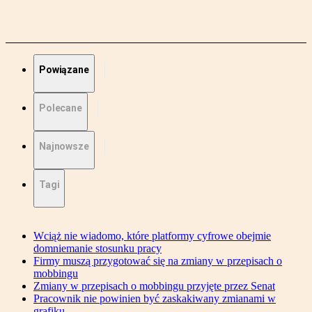
Powiązane
Polecane
Najnowsze
Tagi
Wciąż nie wiadomo, które platformy cyfrowe obejmie
domniemanie stosunku pracy
Firmy muszą przygotować się na zmiany w przepisach o
mobbingu
Zmiany w przepisach o mobbingu przyjęte przez Senat
Pracownik nie powinien być zaskakiwany zmianami w
grafiku