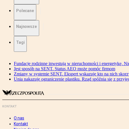
Polecane
Najnowsze
Tagi
Fundacje rodzinne inwestują w nieruchomości i energetykę. Ni
Jest sposób na SENT. Status AEO może pomóc firmom
Zmiany w systemie SENT. Ekspert wskazuje kto na nich skorzys
Unia nakazuje ograniczenie plastiku. Rząd spóźnia się z przyj
KONTAKT
O nas
Kontakt