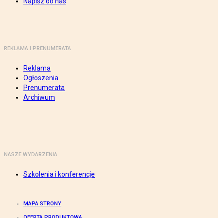
Napisz do nas
REKLAMA I PRENUMERATA
Reklama
Ogłoszenia
Prenumerata
Archiwum
NASZE WYDARZENIA
Szkolenia i konferencje
MAPA STRONY
OFERTA PRODUKTOWA