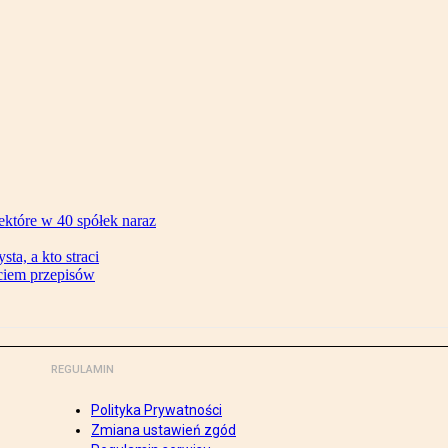
ektóre w 40 spółek naraz
ta, a kto straci
ęciem przepisów
REGULAMIN
Polityka Prywatności
Zmiana ustawień zgód