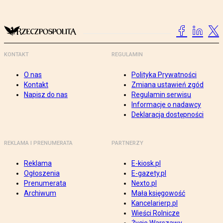
KONTAKT
REGULAMIN
O nas
Polityka Prywatności
Kontakt
Zmiana ustawień zgód
Napisz do nas
Regulamin serwisu
Informacje o nadawcy
Deklaracja dostępności
REKLAMA I PRENUMERATA
PARTNERZY
Reklama
E-kiosk.pl
Ogłoszenia
E-gazety.pl
Prenumerata
Nexto.pl
Archiwum
Mała księgowość
Kancelarierp.pl
Wieści Rolnicze