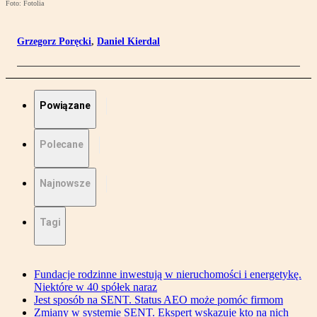
Foto: Fotolia
Grzegorz Poręcki
,
Daniel Kierdal
Powiązane
Polecane
Najnowsze
Tagi
Fundacje rodzinne inwestują w nieruchomości i energetykę.
Niektóre w 40 spółek naraz
Jest sposób na SENT. Status AEO może pomóc firmom
Zmiany w systemie SENT. Ekspert wskazuje kto na nich