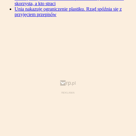
skorzysta, a kto straci
Unia nakazuje ograniczenie plastiku. Rząd spóźnia się z
przyjęciem przepisów