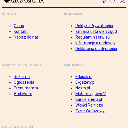
KONTAKT
REGULAMIN
O nas
Polityka Prywatności
Kontakt
Zmiana ustawień zgód
Napisz do nas
Regulamin serwisu
Informacje o nadawcy
Deklaracja dostępności
REKLAMA I PRENUMERATA
PARTNERZY
Reklama
E-kiosk.pl
Ogłoszenia
E-gazety.pl
Prenumerata
Nexto.pl
Archiwum
Mała księgowość
Kancelarierp.pl
Wieści Rolnicze
Życie Warszawy
NASZE WYDARZENIA