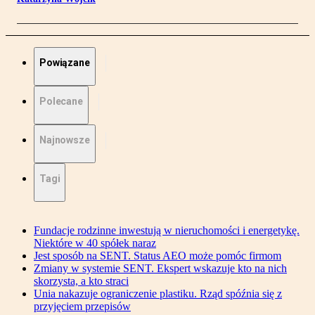
Powiązane
Polecane
Najnowsze
Tagi
Fundacje rodzinne inwestują w nieruchomości i energetykę.
Niektóre w 40 spółek naraz
Jest sposób na SENT. Status AEO może pomóc firmom
Zmiany w systemie SENT. Ekspert wskazuje kto na nich
skorzysta, a kto straci
Unia nakazuje ograniczenie plastiku. Rząd spóźnia się z
przyjęciem przepisów