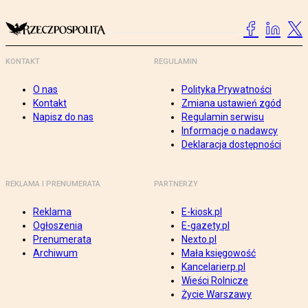
KONTAKT
REGULAMIN
O nas
Polityka Prywatności
Kontakt
Zmiana ustawień zgód
Napisz do nas
Regulamin serwisu
Informacje o nadawcy
Deklaracja dostępności
REKLAMA I PRENUMERATA
PARTNERZY
Reklama
E-kiosk.pl
Ogłoszenia
E-gazety.pl
Prenumerata
Nexto.pl
Archiwum
Mała księgowość
Kancelarierp.pl
Wieści Rolnicze
Życie Warszawy