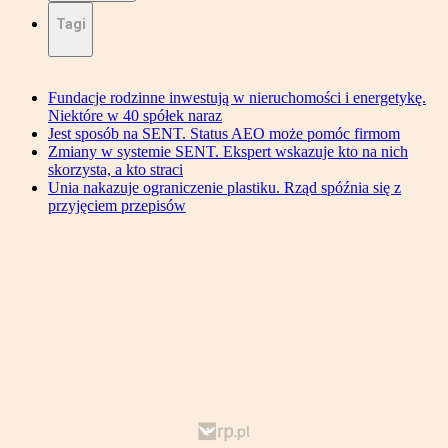
Tagi
Fundacje rodzinne inwestują w nieruchomości i energetykę.
Niektóre w 40 spółek naraz
Jest sposób na SENT. Status AEO może pomóc firmom
Zmiany w systemie SENT. Ekspert wskazuje kto na nich
skorzysta, a kto straci
Unia nakazuje ograniczenie plastiku. Rząd spóźnia się z
przyjęciem przepisów