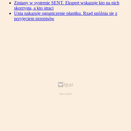
Zmiany w systemie SENT. Ekspert wskazuje kto na nich
skorzysta, a kto straci
Unia nakazuje ograniczenie plastiku. Rząd spóźnia się z
przyjęciem przepisów