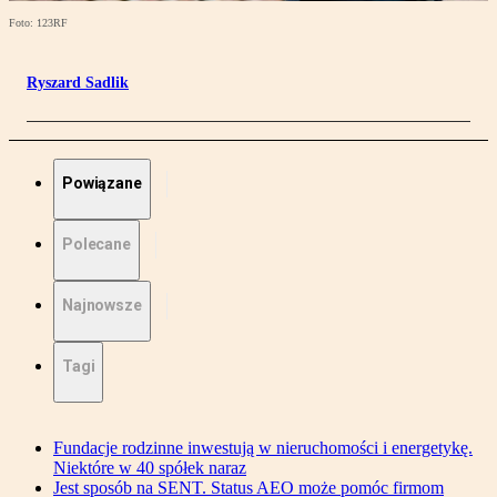
Foto: 123RF
Ryszard Sadlik
Powiązane
Polecane
Najnowsze
Tagi
Fundacje rodzinne inwestują w nieruchomości i energetykę.
Niektóre w 40 spółek naraz
Jest sposób na SENT. Status AEO może pomóc firmom