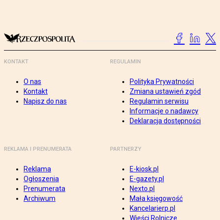
KONTAKT
REGULAMIN
O nas
Polityka Prywatności
Kontakt
Zmiana ustawień zgód
Napisz do nas
Regulamin serwisu
Informacje o nadawcy
Deklaracja dostępności
REKLAMA I PRENUMERATA
PARTNERZY
Reklama
E-kiosk.pl
Ogłoszenia
E-gazety.pl
Prenumerata
Nexto.pl
Archiwum
Mała księgowość
Kancelarierp.pl
Wieści Rolnicze