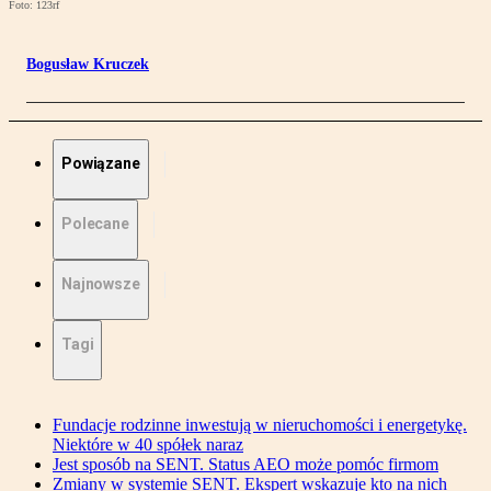
Foto: 123rf
Bogusław Kruczek
Powiązane
Polecane
Najnowsze
Tagi
Fundacje rodzinne inwestują w nieruchomości i energetykę.
Niektóre w 40 spółek naraz
Jest sposób na SENT. Status AEO może pomóc firmom
Zmiany w systemie SENT. Ekspert wskazuje kto na nich