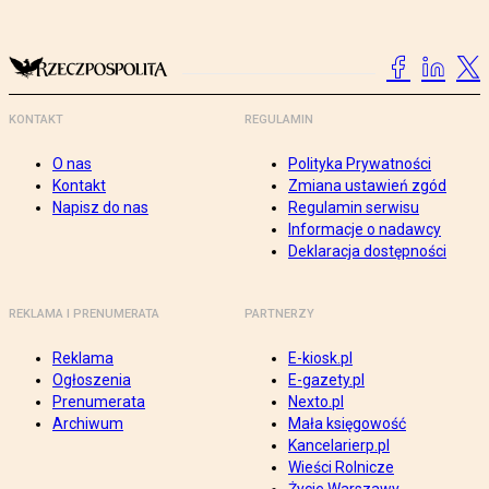
KONTAKT
REGULAMIN
O nas
Polityka Prywatności
Kontakt
Zmiana ustawień zgód
Napisz do nas
Regulamin serwisu
Informacje o nadawcy
Deklaracja dostępności
REKLAMA I PRENUMERATA
PARTNERZY
Reklama
E-kiosk.pl
Ogłoszenia
E-gazety.pl
Prenumerata
Nexto.pl
Archiwum
Mała księgowość
Kancelarierp.pl
Wieści Rolnicze