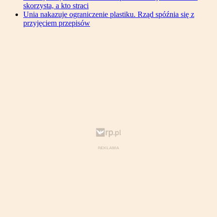
skorzysta, a kto straci
Unia nakazuje ograniczenie plastiku. Rząd spóźnia się z
przyjęciem przepisów