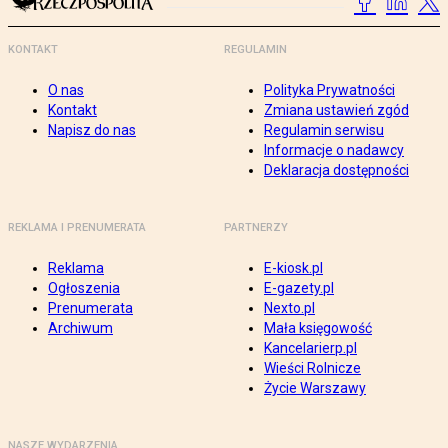
KONTAKT
REGULAMIN
O nas
Polityka Prywatności
Kontakt
Zmiana ustawień zgód
Napisz do nas
Regulamin serwisu
Informacje o nadawcy
Deklaracja dostępności
REKLAMA I PRENUMERATA
PARTNERZY
Reklama
E-kiosk.pl
Ogłoszenia
E-gazety.pl
Prenumerata
Nexto.pl
Archiwum
Mała księgowość
Kancelarierp.pl
Wieści Rolnicze
Życie Warszawy
NASZE WYDARZENIA