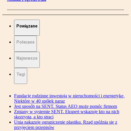
Powiązane
Polecane
Najnowsze
Tagi
Fundacje rodzinne inwestują w nieruchomości i energetykę.
Niektóre w 40 spółek naraz
Jest sposób na SENT. Status AEO może pomóc firmom
Zmiany w systemie SENT. Ekspert wskazuje kto na nich
skorzysta, a kto straci
Unia nakazuje ograniczenie plastiku. Rząd spóźnia się z
przyjęciem przepisów