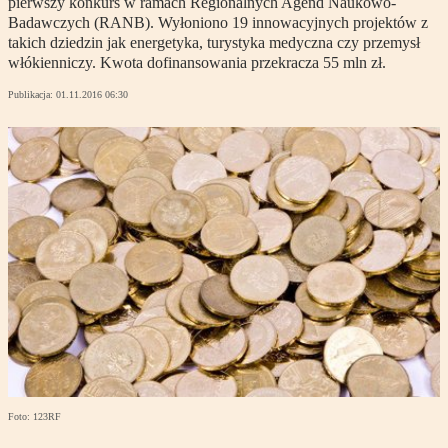
pierwszy konkurs w ramach Regionalnych Agend Naukowo-
Badawczych (RANB). Wyłoniono 19 innowacyjnych projektów z
takich dziedzin jak energetyka, turystyka medyczna czy przemysł
włókienniczy. Kwota dofinansowania przekracza 55 mln zł.
Publikacja:
01.11.2016 06:30
Foto: 123RF