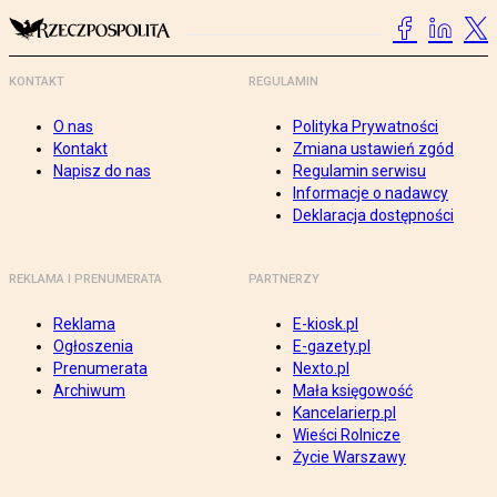
KONTAKT
REGULAMIN
O nas
Polityka Prywatności
Kontakt
Zmiana ustawień zgód
Napisz do nas
Regulamin serwisu
Informacje o nadawcy
Deklaracja dostępności
REKLAMA I PRENUMERATA
PARTNERZY
Reklama
E-kiosk.pl
Ogłoszenia
E-gazety.pl
Prenumerata
Nexto.pl
Archiwum
Mała księgowość
Kancelarierp.pl
Wieści Rolnicze
Życie Warszawy