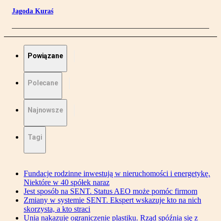
Jagoda Kuraś
Powiązane
Polecane
Najnowsze
Tagi
Fundacje rodzinne inwestują w nieruchomości i energetykę.
Niektóre w 40 spółek naraz
Jest sposób na SENT. Status AEO może pomóc firmom
Zmiany w systemie SENT. Ekspert wskazuje kto na nich
skorzysta, a kto straci
Unia nakazuje ograniczenie plastiku. Rząd spóźnia się z