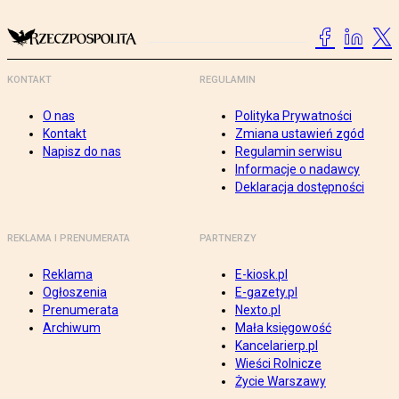
KONTAKT
REGULAMIN
O nas
Polityka Prywatności
Kontakt
Zmiana ustawień zgód
Napisz do nas
Regulamin serwisu
Informacje o nadawcy
Deklaracja dostępności
REKLAMA I PRENUMERATA
PARTNERZY
Reklama
E-kiosk.pl
Ogłoszenia
E-gazety.pl
Prenumerata
Nexto.pl
Archiwum
Mała księgowość
Kancelarierp.pl
Wieści Rolnicze
Życie Warszawy