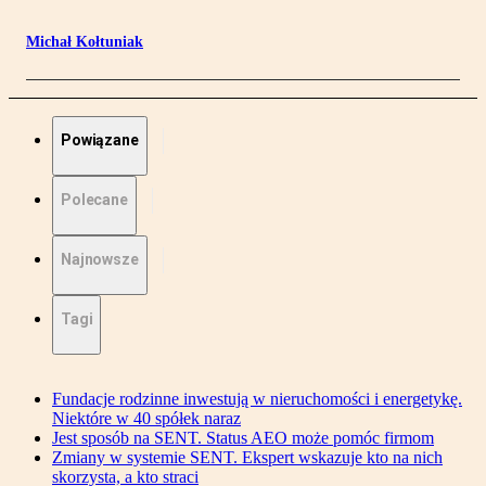
Michał Kołtuniak
Powiązane
Polecane
Najnowsze
Tagi
Fundacje rodzinne inwestują w nieruchomości i energetykę.
Niektóre w 40 spółek naraz
Jest sposób na SENT. Status AEO może pomóc firmom
Zmiany w systemie SENT. Ekspert wskazuje kto na nich
skorzysta, a kto straci