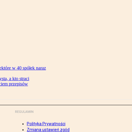
ektóre w 40 spółek naraz
ta, a kto straci
ęciem przepisów
REGULAMIN
Polityka Prywatności
Zmiana ustawień zgód