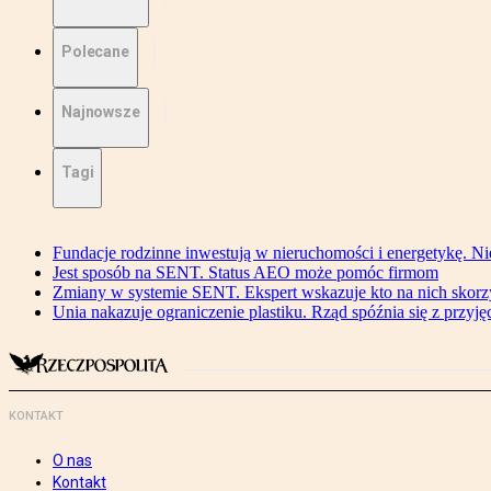
Polecane
Najnowsze
Tagi
Fundacje rodzinne inwestują w nieruchomości i energetykę. Ni
Jest sposób na SENT. Status AEO może pomóc firmom
Zmiany w systemie SENT. Ekspert wskazuje kto na nich skorzys
Unia nakazuje ograniczenie plastiku. Rząd spóźnia się z przyj
KONTAKT
O nas
Kontakt