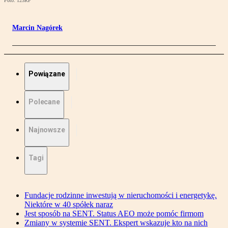
Foto: 123RF
Marcin Nagórek
Powiązane
Polecane
Najnowsze
Tagi
Fundacje rodzinne inwestują w nieruchomości i energetykę.
Niektóre w 40 spółek naraz
Jest sposób na SENT. Status AEO może pomóc firmom
Zmiany w systemie SENT. Ekspert wskazuje kto na nich