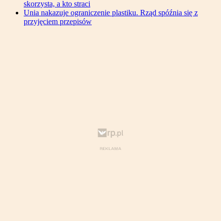
skorzysta, a kto straci
Unia nakazuje ograniczenie plastiku. Rząd spóźnia się z
przyjęciem przepisów