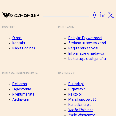
KONTAKT
REGULAMIN
O nas
Polityka Prywatności
Kontakt
Zmiana ustawień zgód
Napisz do nas
Regulamin serwisu
Informacje o nadawcy
Deklaracja dostępności
REKLAMA I PRENUMERATA
PARTNERZY
Reklama
E-kiosk.pl
Ogłoszenia
E-gazety.pl
Prenumerata
Nexto.pl
Archiwum
Mała księgowość
Kancelarierp.pl
Wieści Rolnicze
Życie Warszawy