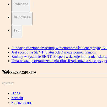
Polecane
Najnowsze
Tagi
Fundacje rodzinne inwestują w nieruchomości i energetykę. Ni
Jest sposób na SENT. Status AEO może pomóc firmom
Zmiany w systemie SENT. Ekspert wskazuje kto na nich skorzys
Unia nakazuje ograniczenie plastiku. Rząd spóźnia się z przyj
KONTAKT
O nas
Kontakt
Napisz do nas