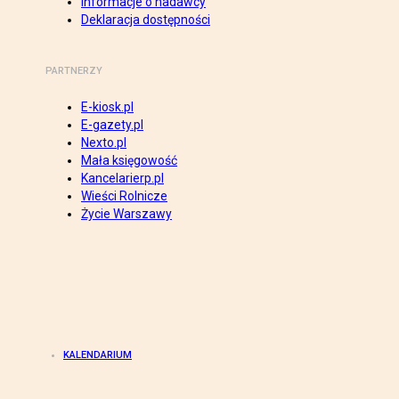
Informacje o nadawcy
Deklaracja dostępności
PARTNERZY
E-kiosk.pl
E-gazety.pl
Nexto.pl
Mała księgowość
Kancelarierp.pl
Wieści Rolnicze
Życie Warszawy
KALENDARIUM