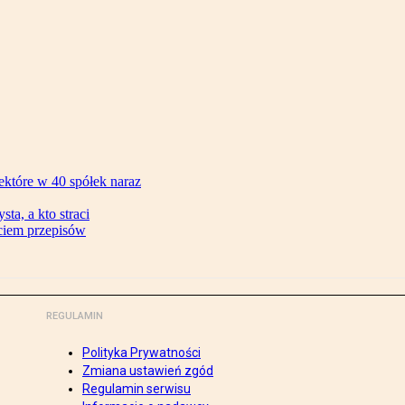
ektóre w 40 spółek naraz
ta, a kto straci
ęciem przepisów
REGULAMIN
Polityka Prywatności
Zmiana ustawień zgód
Regulamin serwisu