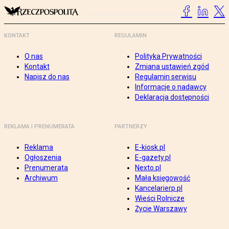
KONTAKT
REGULAMIN
O nas
Polityka Prywatności
Kontakt
Zmiana ustawień zgód
Napisz do nas
Regulamin serwisu
Informacje o nadawcy
Deklaracja dostępności
REKLAMA I PRENUMERATA
PARTNERZY
Reklama
E-kiosk.pl
Ogłoszenia
E-gazety.pl
Prenumerata
Nexto.pl
Archiwum
Mała księgowość
Kancelarierp.pl
Wieści Rolnicze
Życie Warszawy