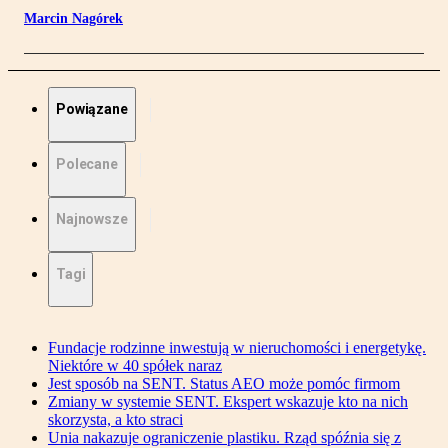
Marcin Nagórek
Powiązane
Polecane
Najnowsze
Tagi
Fundacje rodzinne inwestują w nieruchomości i energetykę.
Niektóre w 40 spółek naraz
Jest sposób na SENT. Status AEO może pomóc firmom
Zmiany w systemie SENT. Ekspert wskazuje kto na nich
skorzysta, a kto straci
Unia nakazuje ograniczenie plastiku. Rząd spóźnia się z