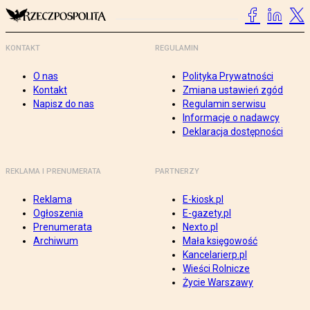
KONTAKT
REGULAMIN
O nas
Polityka Prywatności
Kontakt
Zmiana ustawień zgód
Napisz do nas
Regulamin serwisu
Informacje o nadawcy
Deklaracja dostępności
REKLAMA I PRENUMERATA
PARTNERZY
Reklama
E-kiosk.pl
Ogłoszenia
E-gazety.pl
Prenumerata
Nexto.pl
Archiwum
Mała księgowość
Kancelarierp.pl
Wieści Rolnicze
Życie Warszawy