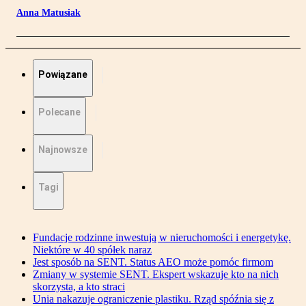
Anna Matusiak
Powiązane
Polecane
Najnowsze
Tagi
Fundacje rodzinne inwestują w nieruchomości i energetykę.
Niektóre w 40 spółek naraz
Jest sposób na SENT. Status AEO może pomóc firmom
Zmiany w systemie SENT. Ekspert wskazuje kto na nich
skorzysta, a kto straci
Unia nakazuje ograniczenie plastiku. Rząd spóźnia się z