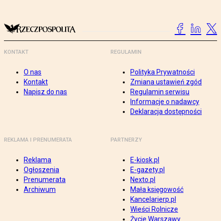
KONTAKT
REGULAMIN
O nas
Polityka Prywatności
Kontakt
Zmiana ustawień zgód
Napisz do nas
Regulamin serwisu
Informacje o nadawcy
Deklaracja dostępności
REKLAMA I PRENUMERATA
PARTNERZY
Reklama
E-kiosk.pl
Ogłoszenia
E-gazety.pl
Prenumerata
Nexto.pl
Archiwum
Mała księgowość
Kancelarierp.pl
Wieści Rolnicze
Życie Warszawy