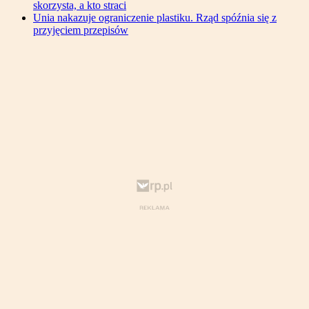
skorzysta, a kto straci
Unia nakazuje ograniczenie plastiku. Rząd spóźnia się z
przyjęciem przepisów