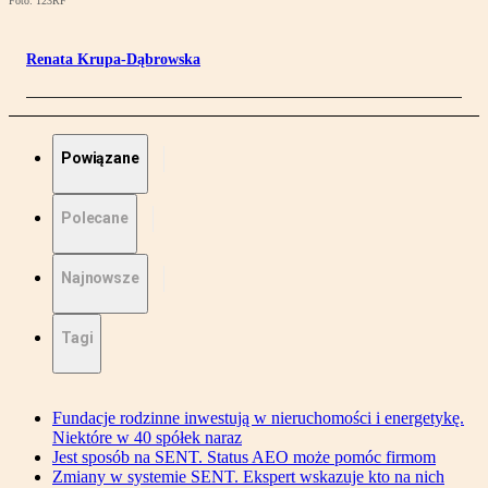
Foto: 123RF
Renata Krupa-Dąbrowska
Powiązane
Polecane
Najnowsze
Tagi
Fundacje rodzinne inwestują w nieruchomości i energetykę.
Niektóre w 40 spółek naraz
Jest sposób na SENT. Status AEO może pomóc firmom
Zmiany w systemie SENT. Ekspert wskazuje kto na nich