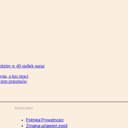
ektóre w 40 spółek naraz
ta, a kto straci
ęciem przepisów
REGULAMIN
Polityka Prywatności
Zmiana ustawień zgód