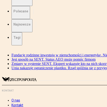
Polecane
Najnowsze
Tagi
Fundacje rodzinne inwestują w nieruchomości i energetykę. Ni
Jest sposób na SENT. Status AEO może pomóc firmom
Zmiany w systemie SENT. Ekspert wskazuje kto na nich skorzys
Unia nakazuje ograniczenie plastiku. Rząd spóźnia się z przyj
KONTAKT
O nas
Kontakt