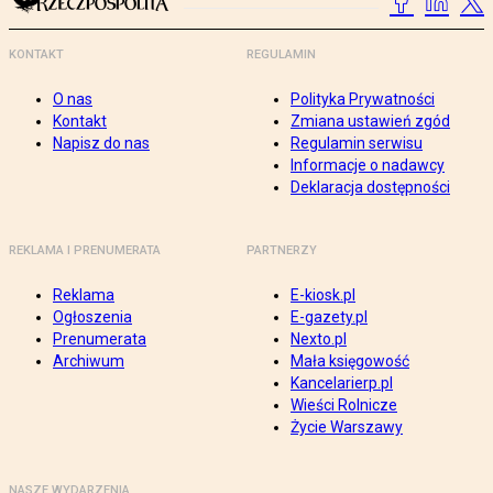
KONTAKT
REGULAMIN
O nas
Polityka Prywatności
Kontakt
Zmiana ustawień zgód
Napisz do nas
Regulamin serwisu
Informacje o nadawcy
Deklaracja dostępności
REKLAMA I PRENUMERATA
PARTNERZY
Reklama
E-kiosk.pl
Ogłoszenia
E-gazety.pl
Prenumerata
Nexto.pl
Archiwum
Mała księgowość
Kancelarierp.pl
Wieści Rolnicze
Życie Warszawy
NASZE WYDARZENIA