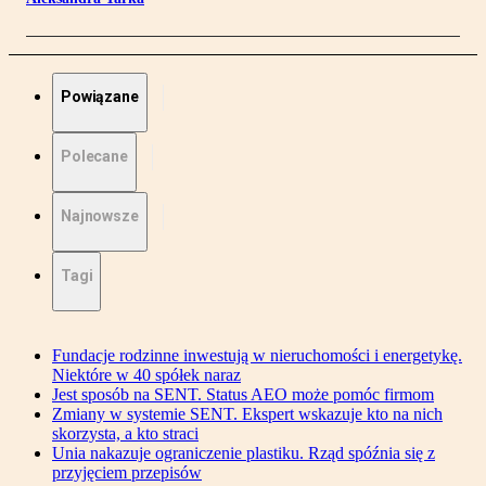
Powiązane
Polecane
Najnowsze
Tagi
Fundacje rodzinne inwestują w nieruchomości i energetykę.
Niektóre w 40 spółek naraz
Jest sposób na SENT. Status AEO może pomóc firmom
Zmiany w systemie SENT. Ekspert wskazuje kto na nich
skorzysta, a kto straci
Unia nakazuje ograniczenie plastiku. Rząd spóźnia się z
przyjęciem przepisów