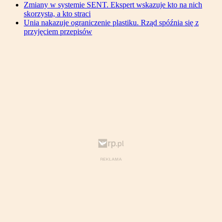
Zmiany w systemie SENT. Ekspert wskazuje kto na nich
skorzysta, a kto straci
Unia nakazuje ograniczenie plastiku. Rząd spóźnia się z
przyjęciem przepisów