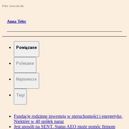
Foto: www.sxc.hu
Anna Telec
Powiązane
Polecane
Najnowsze
Tagi
Fundacje rodzinne inwestują w nieruchomości i energetykę.
Niektóre w 40 spółek naraz
Jest sposób na SENT. Status AEO może pomóc firmom