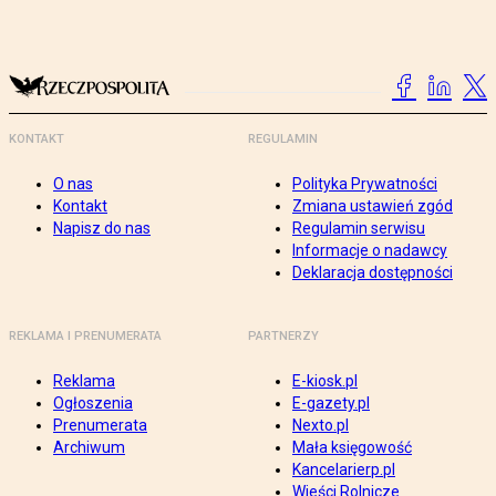
KONTAKT
REGULAMIN
O nas
Polityka Prywatności
Kontakt
Zmiana ustawień zgód
Napisz do nas
Regulamin serwisu
Informacje o nadawcy
Deklaracja dostępności
REKLAMA I PRENUMERATA
PARTNERZY
Reklama
E-kiosk.pl
Ogłoszenia
E-gazety.pl
Prenumerata
Nexto.pl
Archiwum
Mała księgowość
Kancelarierp.pl
Wieści Rolnicze