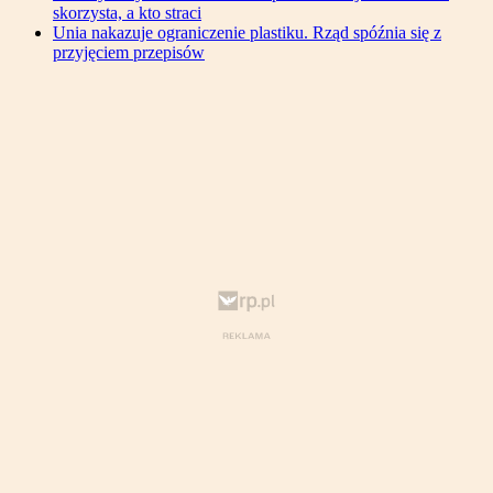
skorzysta, a kto straci
Unia nakazuje ograniczenie plastiku. Rząd spóźnia się z
przyjęciem przepisów