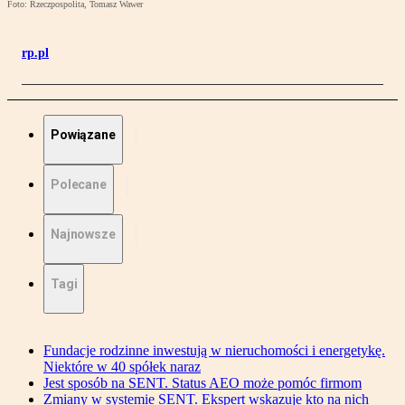
Foto: Rzeczpospolita, Tomasz Wawer
rp.pl
Powiązane
Polecane
Najnowsze
Tagi
Fundacje rodzinne inwestują w nieruchomości i energetykę.
Niektóre w 40 spółek naraz
Jest sposób na SENT. Status AEO może pomóc firmom
Zmiany w systemie SENT. Ekspert wskazuje kto na nich