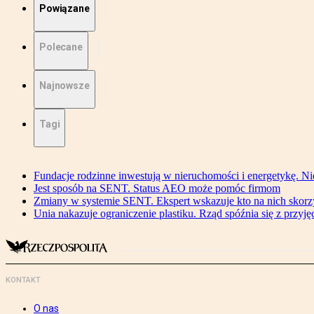
Powiązane
Polecane
Najnowsze
Tagi
Fundacje rodzinne inwestują w nieruchomości i energetykę. Ni
Jest sposób na SENT. Status AEO może pomóc firmom
Zmiany w systemie SENT. Ekspert wskazuje kto na nich skorzys
Unia nakazuje ograniczenie plastiku. Rząd spóźnia się z przyj
KONTAKT
O nas