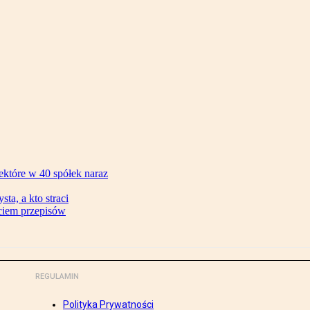
ektóre w 40 spółek naraz
ta, a kto straci
ęciem przepisów
REGULAMIN
Polityka Prywatności