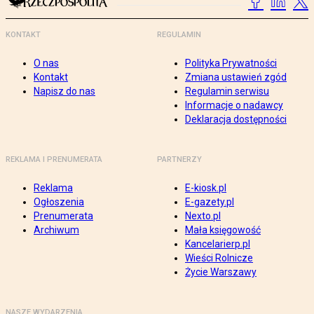
KONTAKT
REGULAMIN
O nas
Polityka Prywatności
Kontakt
Zmiana ustawień zgód
Napisz do nas
Regulamin serwisu
Informacje o nadawcy
Deklaracja dostępności
REKLAMA I PRENUMERATA
PARTNERZY
Reklama
E-kiosk.pl
Ogłoszenia
E-gazety.pl
Prenumerata
Nexto.pl
Archiwum
Mała księgowość
Kancelarierp.pl
Wieści Rolnicze
Życie Warszawy
NASZE WYDARZENIA