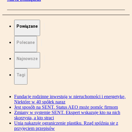
Powiązane
Polecane
Najnowsze
Tagi
Fundacje rodzinne inwestują w nieruchomości i energetykę.
Niektóre w 40 spółek naraz
Jest sposób na SENT. Status AEO może pomóc firmom
Zmiany w systemie SENT. Ekspert wskazuje kto na nich
skorzysta, a kto straci
Unia nakazuje ograniczenie plastiku. Rząd spóźnia się z
przyjęciem przepisów