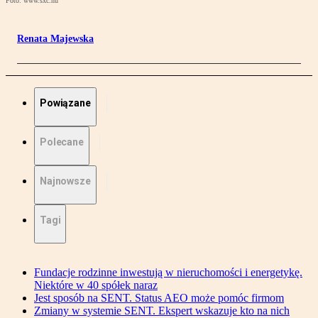
Foto: www.sxc.hu
Renata Majewska
Powiązane
Polecane
Najnowsze
Tagi
Fundacje rodzinne inwestują w nieruchomości i energetykę.
Niektóre w 40 spółek naraz
Jest sposób na SENT. Status AEO może pomóc firmom
Zmiany w systemie SENT. Ekspert wskazuje kto na nich