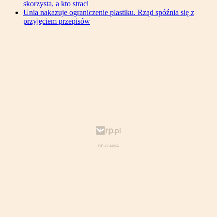
skorzysta, a kto straci
Unia nakazuje ograniczenie plastiku. Rząd spóźnia się z
przyjęciem przepisów