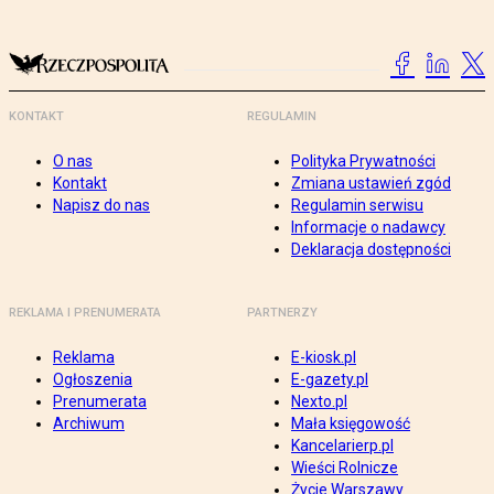
KONTAKT
REGULAMIN
O nas
Polityka Prywatności
Kontakt
Zmiana ustawień zgód
Napisz do nas
Regulamin serwisu
Informacje o nadawcy
Deklaracja dostępności
REKLAMA I PRENUMERATA
PARTNERZY
Reklama
E-kiosk.pl
Ogłoszenia
E-gazety.pl
Prenumerata
Nexto.pl
Archiwum
Mała księgowość
Kancelarierp.pl
Wieści Rolnicze
Życie Warszawy