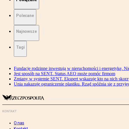
Polecane
Najnowsze
Tagi
Fundacje rodzinne inwestują w nieruchomości i energetykę. Ni
Jest sposób na SENT. Status AEO może pomóc firmom
Zmiany w systemie SENT. Ekspert wskazuje kto na nich skorzys
Unia nakazuje ograniczenie plastiku. Rząd spóźnia się z przyj
KONTAKT
O nas
Kontakt