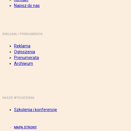
Napisz do nas
REKLAMA I PRENUMERATA
Reklama
Ogłoszenia
Prenumerata
Archiwum
NASZE WYDARZENIA
Szkolenia i konferencje
MAPA STRONY