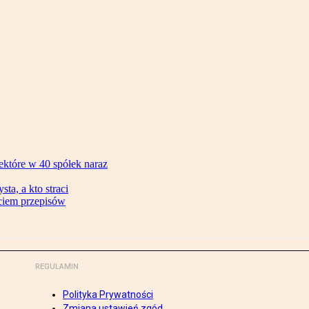
ektóre w 40 spółek naraz
ta, a kto straci
ęciem przepisów
REGULAMIN
Polityka Prywatności
Zmiana ustawień zgód