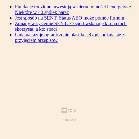
Fundacje rodzinne inwestują w nieruchomości i energetykę.
Niektóre w 40 spółek naraz
Jest sposób na SENT. Status AEO może pomóc firmom
Zmiany w systemie SENT. Ekspert wskazuje kto na nich
skorzysta, a kto straci
Unia nakazuje ograniczenie plastiku. Rząd spóźnia się z
przyjęciem przepisów