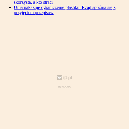
skorzysta, a kto straci
Unia nakazuje ograniczenie plastiku. Rząd spóźnia się z
przyjęciem przepisów