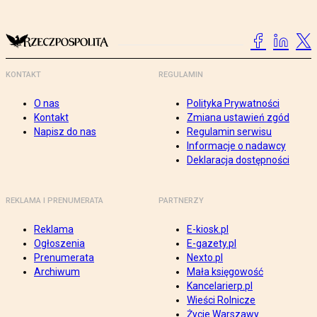
KONTAKT
REGULAMIN
O nas
Polityka Prywatności
Kontakt
Zmiana ustawień zgód
Napisz do nas
Regulamin serwisu
Informacje o nadawcy
Deklaracja dostępności
REKLAMA I PRENUMERATA
PARTNERZY
Reklama
E-kiosk.pl
Ogłoszenia
E-gazety.pl
Prenumerata
Nexto.pl
Archiwum
Mała księgowość
Kancelarierp.pl
Wieści Rolnicze
Życie Warszawy