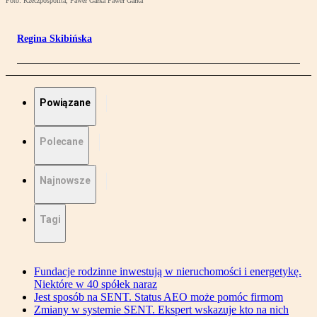
Foto: Rzeczpospolita, Paweł Gałka Paweł Gałka
Regina Skibińska
Powiązane
Polecane
Najnowsze
Tagi
Fundacje rodzinne inwestują w nieruchomości i energetykę.
Niektóre w 40 spółek naraz
Jest sposób na SENT. Status AEO może pomóc firmom
Zmiany w systemie SENT. Ekspert wskazuje kto na nich