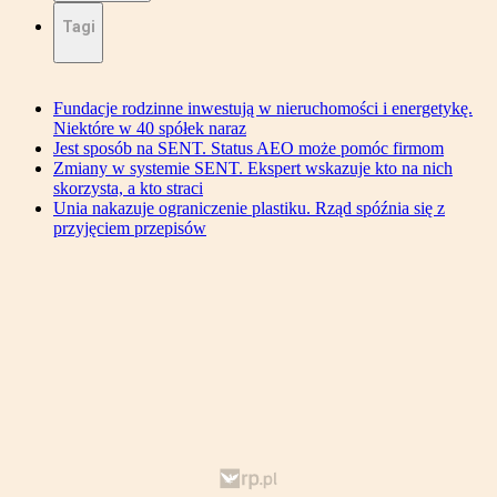
Tagi
Fundacje rodzinne inwestują w nieruchomości i energetykę.
Niektóre w 40 spółek naraz
Jest sposób na SENT. Status AEO może pomóc firmom
Zmiany w systemie SENT. Ekspert wskazuje kto na nich
skorzysta, a kto straci
Unia nakazuje ograniczenie plastiku. Rząd spóźnia się z
przyjęciem przepisów