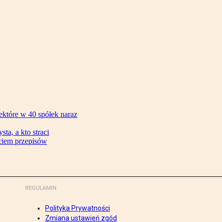
ektóre w 40 spółek naraz
ta, a kto straci
ęciem przepisów
REGULAMIN
Polityka Prywatności
Zmiana ustawień zgód