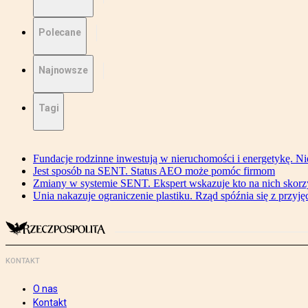
Polecane
Najnowsze
Tagi
Fundacje rodzinne inwestują w nieruchomości i energetykę. Ni
Jest sposób na SENT. Status AEO może pomóc firmom
Zmiany w systemie SENT. Ekspert wskazuje kto na nich skorzys
Unia nakazuje ograniczenie plastiku. Rząd spóźnia się z przyj
KONTAKT
O nas
Kontakt