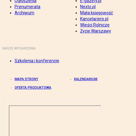
Ogłoszenia
E-gazety.pl
Prenumerata
Nexto.pl
Archiwum
Mała księgowość
Kancelarierp.pl
Wieści Rolnicze
Życie Warszawy
NASZE WYDARZENIA
Szkolenia i konferencje
MAPA STRONY
KALENDARIUM
OFERTA PRODUKTOWA