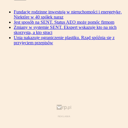
Fundacje rodzinne inwestują w nieruchomości i energetykę.
Niektóre w 40 spółek naraz
Jest sposób na SENT. Status AEO może pomóc firmom
Zmiany w systemie SENT. Ekspert wskazuje kto na nich
skorzysta, a kto straci
Unia nakazuje ograniczenie plastiku. Rząd spóźnia się z
przyjęciem przepisów