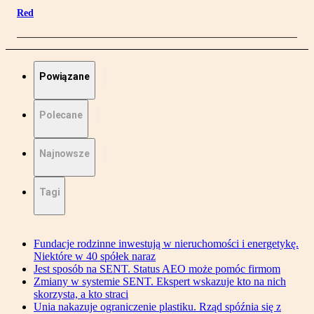
Red
Powiązane
Polecane
Najnowsze
Tagi
Fundacje rodzinne inwestują w nieruchomości i energetykę.
Niektóre w 40 spółek naraz
Jest sposób na SENT. Status AEO może pomóc firmom
Zmiany w systemie SENT. Ekspert wskazuje kto na nich
skorzysta, a kto straci
Unia nakazuje ograniczenie plastiku. Rząd spóźnia się z