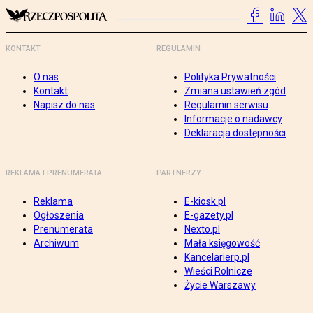
KONTAKT
REGULAMIN
O nas
Polityka Prywatności
Kontakt
Zmiana ustawień zgód
Napisz do nas
Regulamin serwisu
Informacje o nadawcy
Deklaracja dostępności
REKLAMA I PRENUMERATA
PARTNERZY
Reklama
E-kiosk.pl
Ogłoszenia
E-gazety.pl
Prenumerata
Nexto.pl
Archiwum
Mała księgowość
Kancelarierp.pl
Wieści Rolnicze
Życie Warszawy