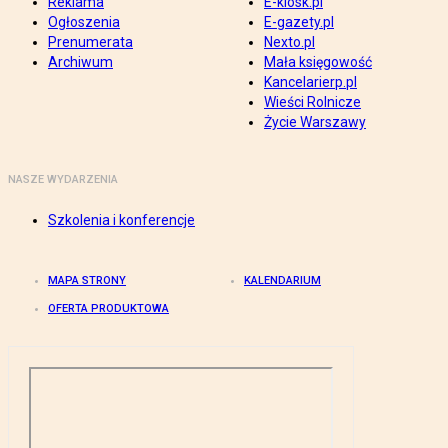
Reklama
E-kiosk.pl
Ogłoszenia
E-gazety.pl
Prenumerata
Nexto.pl
Archiwum
Mała księgowość
Kancelarierp.pl
Wieści Rolnicze
Życie Warszawy
NASZE WYDARZENIA
Szkolenia i konferencje
MAPA STRONY
KALENDARIUM
OFERTA PRODUKTOWA