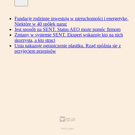
Fundacje rodzinne inwestują w nieruchomości i energetykę.
Niektóre w 40 spółek naraz
Jest sposób na SENT. Status AEO może pomóc firmom
Zmiany w systemie SENT. Ekspert wskazuje kto na nich
skorzysta, a kto straci
Unia nakazuje ograniczenie plastiku. Rząd spóźnia się z
przyjęciem przepisów