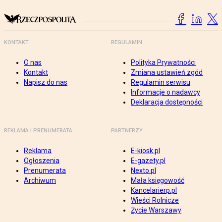
KONTAKT
REGULAMIN
O nas
Polityka Prywatności
Kontakt
Zmiana ustawień zgód
Napisz do nas
Regulamin serwisu
Informacje o nadawcy
Deklaracja dostępności
REKLAMA I PRENUMERATA
PARTNERZY
Reklama
E-kiosk.pl
Ogłoszenia
E-gazety.pl
Prenumerata
Nexto.pl
Archiwum
Mała księgowość
Kancelarierp.pl
Wieści Rolnicze
Życie Warszawy