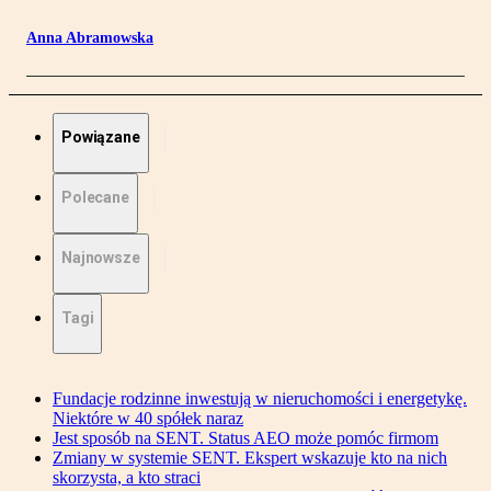
Anna Abramowska
Powiązane
Polecane
Najnowsze
Tagi
Fundacje rodzinne inwestują w nieruchomości i energetykę.
Niektóre w 40 spółek naraz
Jest sposób na SENT. Status AEO może pomóc firmom
Zmiany w systemie SENT. Ekspert wskazuje kto na nich
skorzysta, a kto straci