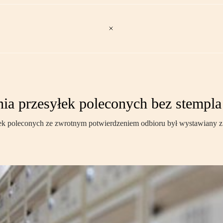
ia przesyłek poleconych bez stempl
łek poleconych ze zwrotnym potwierdzeniem odbioru był wystawiany 