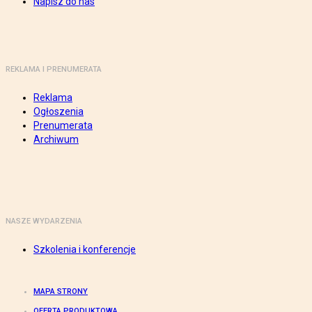
Napisz do nas
REKLAMA I PRENUMERATA
Reklama
Ogłoszenia
Prenumerata
Archiwum
NASZE WYDARZENIA
Szkolenia i konferencje
MAPA STRONY
OFERTA PRODUKTOWA