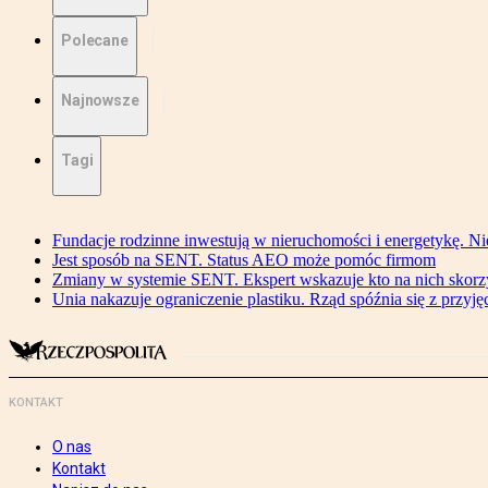
Polecane
Najnowsze
Tagi
Fundacje rodzinne inwestują w nieruchomości i energetykę. Ni
Jest sposób na SENT. Status AEO może pomóc firmom
Zmiany w systemie SENT. Ekspert wskazuje kto na nich skorzys
Unia nakazuje ograniczenie plastiku. Rząd spóźnia się z przyj
KONTAKT
O nas
Kontakt