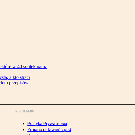
ektóre w 40 spółek naraz
ta, a kto straci
ęciem przepisów
REGULAMIN
Polityka Prywatności
Zmiana ustawień zgód