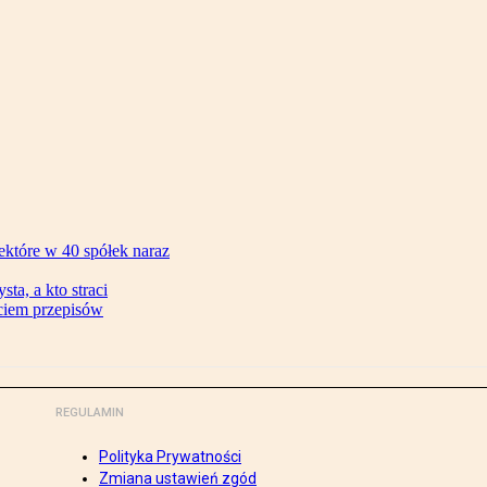
ektóre w 40 spółek naraz
ta, a kto straci
ęciem przepisów
REGULAMIN
Polityka Prywatności
Zmiana ustawień zgód