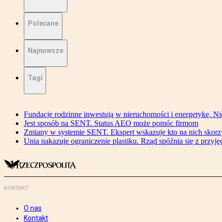
Polecane
Najnowsze
Tagi
Fundacje rodzinne inwestują w nieruchomości i energetykę. Ni
Jest sposób na SENT. Status AEO może pomóc firmom
Zmiany w systemie SENT. Ekspert wskazuje kto na nich skorzys
Unia nakazuje ograniczenie plastiku. Rząd spóźnia się z przyj
KONTAKT
O nas
Kontakt