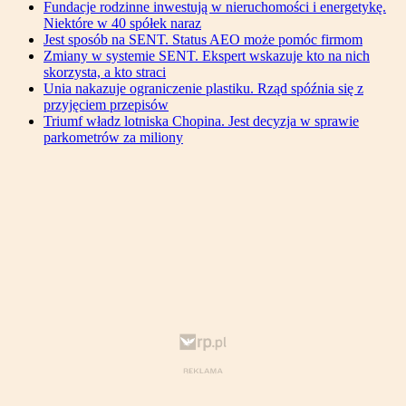
Fundacje rodzinne inwestują w nieruchomości i energetykę.
Niektóre w 40 spółek naraz
Jest sposób na SENT. Status AEO może pomóc firmom
Zmiany w systemie SENT. Ekspert wskazuje kto na nich
skorzysta, a kto straci
Unia nakazuje ograniczenie plastiku. Rząd spóźnia się z
przyjęciem przepisów
Triumf władz lotniska Chopina. Jest decyzja w sprawie
parkometrów za miliony