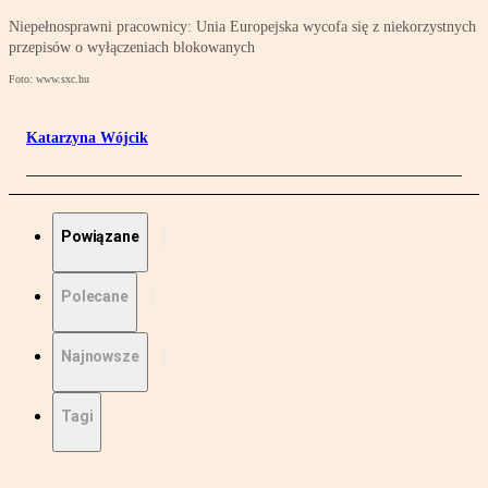
Niepełnosprawni pracownicy: Unia Europejska wycofa się z niekorzystnych
przepisów o wyłączeniach blokowanych
Foto: www.sxc.hu
Katarzyna Wójcik
Powiązane
Polecane
Najnowsze
Tagi