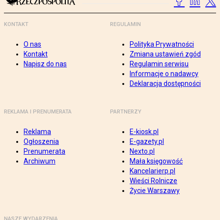
KONTAKT
REGULAMIN
O nas
Polityka Prywatności
Kontakt
Zmiana ustawień zgód
Napisz do nas
Regulamin serwisu
Informacje o nadawcy
Deklaracja dostępności
REKLAMA I PRENUMERATA
PARTNERZY
Reklama
E-kiosk.pl
Ogłoszenia
E-gazety.pl
Prenumerata
Nexto.pl
Archiwum
Mała księgowość
Kancelarierp.pl
Wieści Rolnicze
Życie Warszawy
NASZE WYDARZENIA