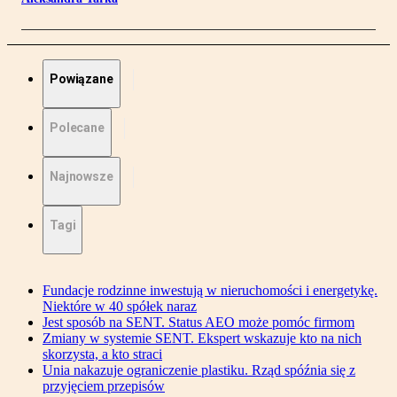
Powiązane
Polecane
Najnowsze
Tagi
Fundacje rodzinne inwestują w nieruchomości i energetykę.
Niektóre w 40 spółek naraz
Jest sposób na SENT. Status AEO może pomóc firmom
Zmiany w systemie SENT. Ekspert wskazuje kto na nich
skorzysta, a kto straci
Unia nakazuje ograniczenie plastiku. Rząd spóźnia się z
przyjęciem przepisów