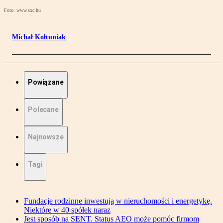
Foto: www.sxc.hu
Michał Kołtuniak
Powiązane
Polecane
Najnowsze
Tagi
Fundacje rodzinne inwestują w nieruchomości i energetykę.
Niektóre w 40 spółek naraz
Jest sposób na SENT. Status AEO może pomóc firmom