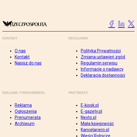
KONTAKT
REGULAMIN
O nas
Polityka Prywatności
Kontakt
Zmiana ustawień zgód
Napisz do nas
Regulamin serwisu
Informacje o nadawcy
Deklaracja dostępności
REKLAMA I PRENUMERATA
PARTNERZY
Reklama
E-kiosk.pl
Ogłoszenia
E-gazety.pl
Prenumerata
Nexto.pl
Archiwum
Mała księgowość
Kancelarierp.pl
Wieści Rolnicze