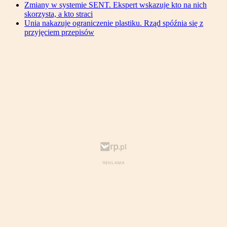
Zmiany w systemie SENT. Ekspert wskazuje kto na nich
skorzysta, a kto straci
Unia nakazuje ograniczenie plastiku. Rząd spóźnia się z
przyjęciem przepisów