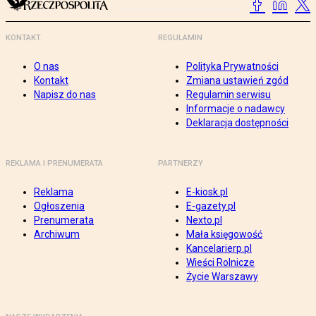
KONTAKT
REGULAMIN
O nas
Polityka Prywatności
Kontakt
Zmiana ustawień zgód
Napisz do nas
Regulamin serwisu
Informacje o nadawcy
Deklaracja dostępności
REKLAMA I PRENUMERATA
PARTNERZY
Reklama
E-kiosk.pl
Ogłoszenia
E-gazety.pl
Prenumerata
Nexto.pl
Archiwum
Mała księgowość
Kancelarierp.pl
Wieści Rolnicze
Życie Warszawy