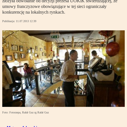
złożyła odwołanie od decyzji prezesa UOKiK stwierdzającej, że
umowy franczyzowe obowiązujące w tej sieci ograniczały
konkurencję na lokalnych rynkach.
Publikacja:
11.07.2013 12:39
Foto: Fotorzepa, Rafał Guz rg Rafał Guz