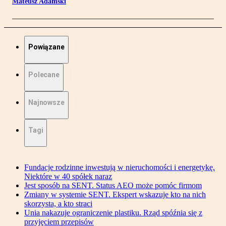
Mateusz Adamski
Powiązane
Polecane
Najnowsze
Tagi
Fundacje rodzinne inwestują w nieruchomości i energetykę.
Niektóre w 40 spółek naraz
Jest sposób na SENT. Status AEO może pomóc firmom
Zmiany w systemie SENT. Ekspert wskazuje kto na nich
skorzysta, a kto straci
Unia nakazuje ograniczenie plastiku. Rząd spóźnia się z
przyjęciem przepisów